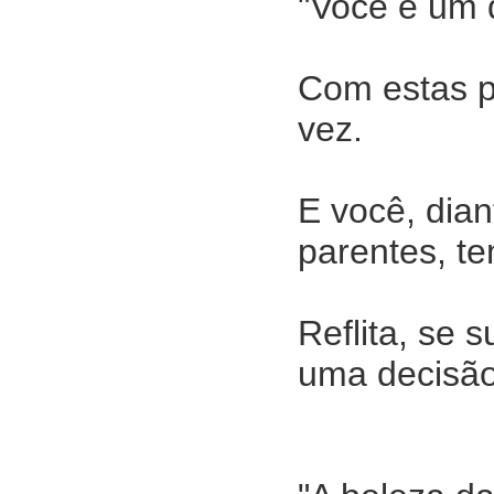
"Você é um 
Com estas pa
vez.
E você, dian
parentes, t
Reflita, se 
uma decisão